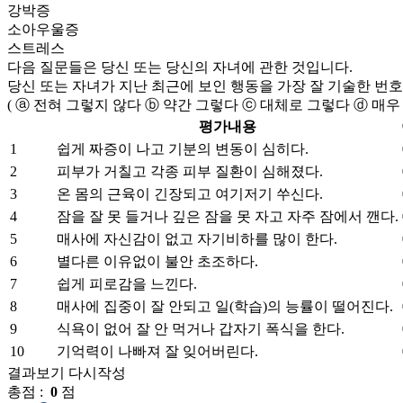
강박증
소아우울증
스트레스
다음 질문들은 당신 또는 당신의 자녀에 관한 것입니다.
당신 또는 자녀가 지난 최근에 보인 행동을 가장 잘 기술한 번호
( ⓐ 전혀 그렇지 않다 ⓑ 약간 그렇다 ⓒ 대체로 그렇다 ⓓ 매우
평가내용
1
쉽게 짜증이 나고 기분의 변동이 심히다.
2
피부가 거칠고 각종 피부 질환이 심해졌다.
3
온 몸의 근육이 긴장되고 여기저기 쑤신다.
4
잠을 잘 못 들거나 깊은 잠을 못 자고 자주 잠에서 깬다.
5
매사에 자신감이 없고 자기비하를 많이 한다.
6
별다른 이유없이 불안 초조하다.
7
쉽게 피로감을 느낀다.
8
매사에 집중이 잘 안되고 일(학습)의 능률이 떨어진다.
9
식욕이 없어 잘 안 먹거나 갑자기 폭식을 한다.
10
기억력이 나빠져 잘 잊어버린다.
결과보기
다시작성
총점 :
0
점