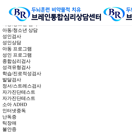
children and adolescents
아동,청소년 검사
센터소개
브레인통합상담이
아동,청소년 검사
아동,청소년 검사
아동/청소년 상담
성인검사
성인상담
아동 프로그램
성인 프로그램
종합심리검사
성격유형검사
학습/진로적성검사
발달검사
정서/스트레스검사
자가진단테스트
자가진단테스트
소아 ADHD
인터넷중독
난독증
틱장애
불안증