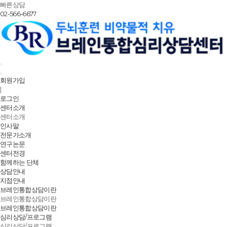
빠른상담
02-566-6677
회원가입
|
로그인
센터소개
센터소개
인사말
전문가소개
연구논문
센터전경
함께하는 단체
상담안내
지점안내
브레인통합상담이란
브레인통합상담이란
브레인통합상담이란
심리상담/프로그램
심리상담/프로그램