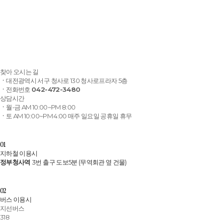
찾아 오시는 길
ㆍ
대전광역시 서구 청사로 130 청사로프라자 5층
ㆍ
전화번호
042-472-3480
상담시간
ㆍ
월-금 AM 10:00~PM 8:00
ㆍ
토 AM 10:00~PM 4:00 매주 일요일 공휴일 휴무
01
지하철 이용시
정부청사역
3번 출구 도보5분 (무역회관 옆 건물)
02
버스 이용시
지선버스
318