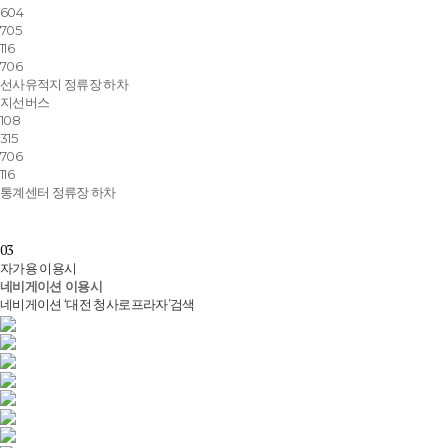
604
705
116
706
선사유적지 정류장 하차
지선버스
108
315
706
116
통계센터 정류장 하차
03
자가용 이용시
네비게이션 이용시
네비게이션 ‘대전 청사로프라자’검색