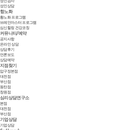
성인검사
성인상담
항노화
황노화 프로그램
브레인마스터 프로그램
심신힐링 건강코칭
커뮤니티/예약
공지사항
온라인 상담
상담후기
언론보도
상담예약
지점찾기
압구정본점
대전점
부산점
동탄점
창원점
심리상담연구소
본점
대전점
부산점
기업상담
기업상담