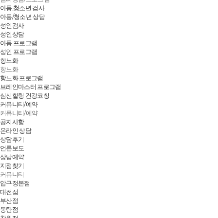
아동,청소년 검사
아동/청소년 상담
성인검사
성인상담
아동 프로그램
성인 프로그램
항노화
항노화
항노화 프로그램
브레인마스터 프로그램
심신힐링 건강코칭
커뮤니티/예약
커뮤니티/예약
공지사항
온라인 상담
상담후기
언론보도
상담예약
지점찾기
커뮤니티
압구정본점
대전점
부산점
동탄점
창원점