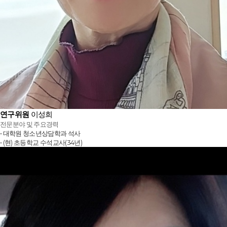
연구위원
이성희
전문분야 및 주요경력
• 대학원 청소년상담학과 석사
• (현) 초등학교 수석교사(34년)