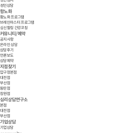
성인검사
성인상담
항노화
황노화 프로그램
브레인마스터 프로그램
심신힐링 건강코칭
커뮤니티/예약
공지사항
온라인 상담
상담후기
언론보도
상담예약
지점찾기
압구정본점
대전점
부산점
동탄점
창원점
심리상담연구소
본점
대전점
부산점
기업상담
기업상담