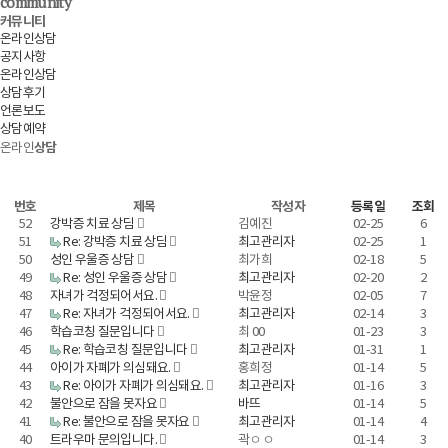
community
커뮤니티
온라인상담
공지사항
온라인상담
상담후기
언론보도
상담예약
상담
온라인
번호
제목
작성자
등록일
조회
52
강박증 치료 상딤
김예진
02-25
6
51
Re: 강박증 치료 상딤
최고관리자
02-25
1
50
성인 우울증 상담
최가희
02-18
5
49
Re: 성인 우울증 상담
최고관리자
02-20
2
48
자녀가 걱정되어서요.
박윤정
02-05
7
47
Re: 자녀가 걱정되어서요.
최고관리자
02-14
3
46
학습코칭 질문입니다
최 00
01-23
3
45
Re: 학습코칭 질문입니다
최고관리자
01-31
1
44
아이가 자폐가 의심돼요.
홍희정
01-14
5
43
Re: 아이가 자폐가 의심돼요.
최고관리자
01-16
3
42
불안으로 잠을 못자요
바뜨
01-14
5
41
Re: 불안으로 잠을 못자요
최고관리자
01-14
4
40
트라우마 문의입니다.
곽ㅇㅇ
01-14
3