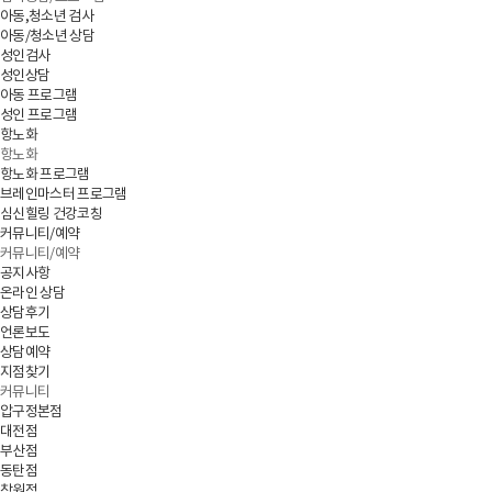
아동,청소년 검사
아동/청소년 상담
성인검사
성인상담
아동 프로그램
성인 프로그램
항노화
항노화
항노화 프로그램
브레인마스터 프로그램
심신힐링 건강코칭
커뮤니티/예약
커뮤니티/예약
공지사항
온라인 상담
상담후기
언론보도
상담예약
지점찾기
커뮤니티
압구정본점
대전점
부산점
동탄점
창원점