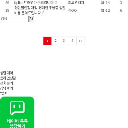
39
Re: 트라우마 문의입니다.
최고관리자
01-14
3
성인불안장애 및 경미한 우울증 상담
38
김OO
01-12
6
비용 문의드립니다.
2
3
4
1
상담예약
온라인상담
전화문의
상담후기
TOP