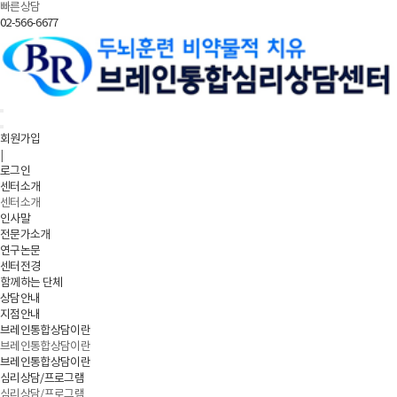
빠른상담
02-566-6677
회원가입
|
로그인
센터소개
센터소개
인사말
전문가소개
연구논문
센터전경
함께하는 단체
상담안내
지점안내
브레인통합상담이란
브레인통합상담이란
브레인통합상담이란
심리상담/프로그램
심리상담/프로그램