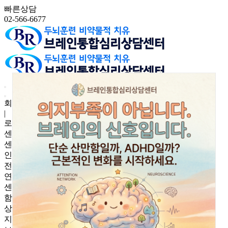
빠른상담
02-566-6677
회원가입
|
로그인
센터소개
센터소개
인사말
전문가소개
연구논문
센터전경
함께하는 단체
상담안내
지점안내