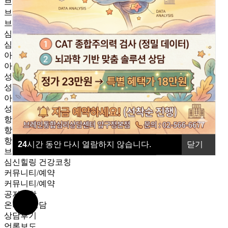
브레인통합상담이란
브레인통합상담이란
브레인통합상담이란
심리상담/프로그램
심리상담/프로그램
아동,청소년 검사
아동/청소년 상담
성인검사
성인상담
아동 프로그램
성인 프로그램
항노화
항노화
항노화 프로그램
24
시간 동안 다시 열람하지 않습니다.
닫기
브레인마스터 프로그램
심신힐링 건강코칭
커뮤니티/예약
커뮤니티/예약
공지사항
온라인 상담
상담후기
언론보도