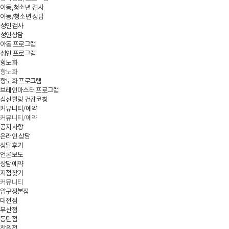
아동,청소년 검사
아동/청소년 상담
성인검사
성인상담
아동 프로그램
성인 프로그램
항노화
항노화
항노화 프로그램
브레인마스터 프로그램
심신힐링 건강코칭
커뮤니티/예약
커뮤니티/예약
공지사항
온라인 상담
상담후기
언론보도
상담예약
지점찾기
커뮤니티
압구정본점
대전점
부산점
동탄점
창원점