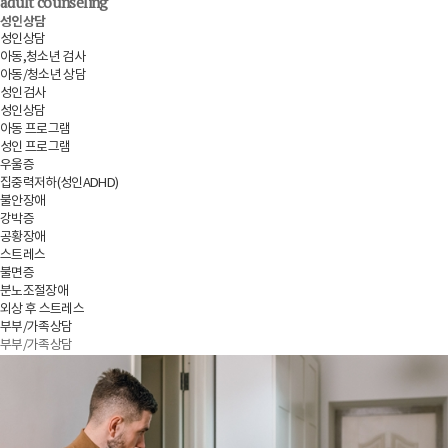
adult counseling
성인상담
성인상담
아동,청소년 검사
아동/청소년 상담
성인검사
성인상담
아동 프로그램
성인 프로그램
우울증
집중력저하(성인ADHD)
불안장애
강박증
공황장애
스트레스
불면증
분노조절장애
외상 후 스트레스
부부/가족상담
부부/가족상담