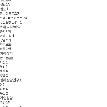
성인검사
성인상담
항노화
황노화 프로그램
브레인마스터 프로그램
심신힐링 건강코칭
커뮤니티/예약
공지사항
온라인 상담
상담후기
언론보도
상담예약
지점찾기
압구정본점
대전점
부산점
동탄점
창원점
심리상담연구소
본점
대전점
부산점
기업상담
기업상담