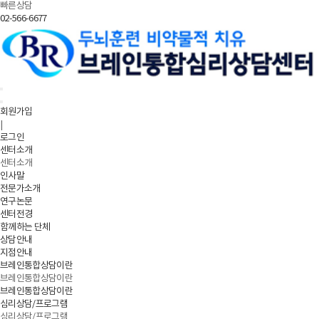
빠른상담
02-566-6677
회원가입
|
로그인
센터소개
센터소개
인사말
전문가소개
연구논문
센터전경
함께하는 단체
상담안내
지점안내
브레인통합상담이란
브레인통합상담이란
브레인통합상담이란
심리상담/프로그램
심리상담/프로그램