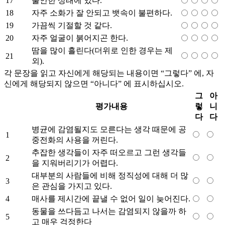
17
불안한 상태에 있다.
18
자주 소화가 잘 안되고 뱃속이 불편하다.
19
가끔씩 기절할 것 같다.
20
자주 얼굴이 붉어지곤 한다.
땀을 많이 흘린다(더위로 인한 경우는 제
21
외).
각 문장을 읽고 자신에게 해당되는 내용이면 “그렇다” 에, 자
신에게 해당되지 않으면 “아니다” 에 표시하십시오.
그
아
평가내용
렇
니
다
다
병균에 감염될지도 모른다는 생각 때문에 공
1
중전화의 사용을 꺼린다.
추잡한 생각들이 자주 떠오르고 그런 생각들
2
을 지워버리기가 어렵다.
대부분의 사람들에 비해 정직성에 대해 더 많
3
은 관심을 가지고 있다.
4
매사를 제시간에 끝낼 수 없어 일이 늦어진다.
동물을 쓰다듬고 나서는 감염되지 않을까 하
5
고 매우 걱정한다