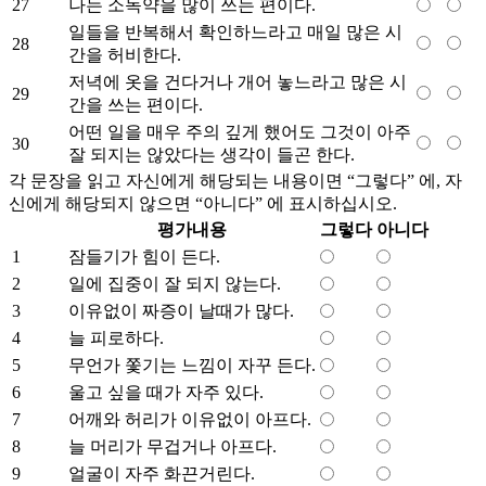
27
나는 소독약을 많이 쓰는 편이다.
일들을 반복해서 확인하느라고 매일 많은 시
28
간을 허비한다.
저녁에 옷을 건다거나 개어 놓느라고 많은 시
29
간을 쓰는 편이다.
어떤 일을 매우 주의 깊게 했어도 그것이 아주
30
잘 되지는 않았다는 생각이 들곤 한다.
각 문장을 읽고 자신에게 해당되는 내용이면 “그렇다” 에, 자
신에게 해당되지 않으면 “아니다” 에 표시하십시오.
평가내용
그렇다
아니다
1
잠들기가 힘이 든다.
2
일에 집중이 잘 되지 않는다.
3
이유없이 짜증이 날때가 많다.
4
늘 피로하다.
5
무언가 쫓기는 느낌이 자꾸 든다.
6
울고 싶을 때가 자주 있다.
7
어깨와 허리가 이유없이 아프다.
8
늘 머리가 무겁거나 아프다.
9
얼굴이 자주 화끈거린다.