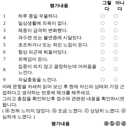
그렇
아니
평가내용
다
다
1
하루 종일 우울하다.
2
일상생활에 의욕이 없다.
3
체중이 급격히 변화했다.
4
과수면 또는 불면증에 시달린다.
5
초조하거나 또는 쳐진 느낌이 든다.
6
항상 피곤에 찌들어있다.
7
죄책감이 든다.
집중이 되지 않고 결정하는데 어려움을
8
느낀다.
9
자살충동을 느낀다.
아래 문항을 자세히 읽어 보신 후 현재 자신의 상태와 가장 근
접하다고 생각하는 번호에 체크를 해주세요.
그리고 총점을 확인하신후 점수와 관련된 내용을 확인하시면
됩니다.
( ⓐ 전혀 느끼지 않았다. ⓑ 조금 느꼈다. ⓒ 상당히 느꼈다. ⓓ
심하게 느꼈다. )
평가내용
ⓐ
ⓑ
ⓒ
ⓓ