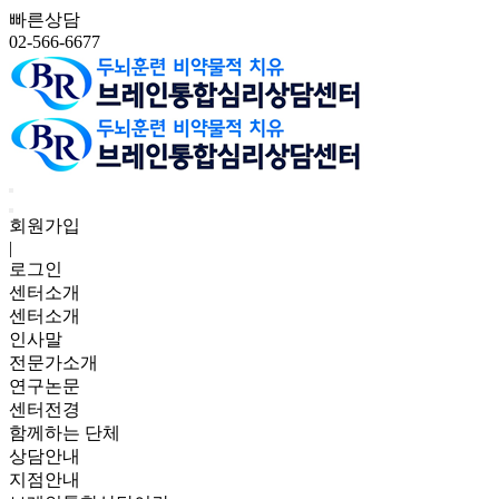
빠른상담
02-566-6677
회원가입
|
로그인
센터소개
센터소개
인사말
전문가소개
연구논문
센터전경
함께하는 단체
상담안내
지점안내