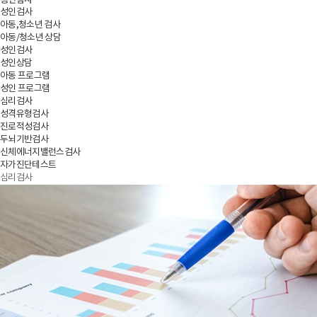
성인검사
성인검사
아동,청소년 검사
아동/청소년 상담
성인검사
성인상담
아동 프로그램
성인 프로그램
심리검사
성격유형검사
진로적성검사
두뇌기반검사
신체에너지밸런스검사
자가진단테스트
심리검사