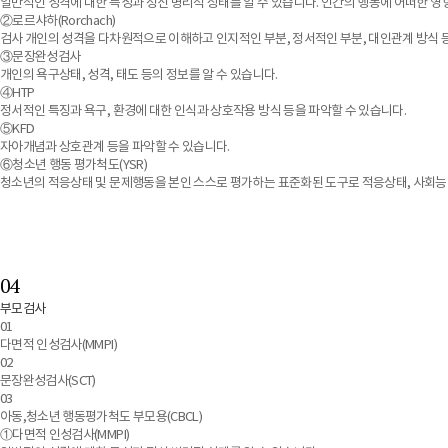
일반적인 성격에 대한 특성과 정신 병리적 상태를 알 수 있습니다. 인간의 행동에 어떠한 
②로르샤하(Rorchach)
검사 개인의 성격을 다차원적으로 이해하고 인지적인 부분, 정서적인 부분, 대인관계 방식 등
③문장완성검사
개인의 욕구상태, 성격, 태도 등의 정보를 알 수 있습니다.
④HTP
정서적인 특징과 욕구, 환경에 대한 인식과 상호작용 방식 등을 파악할 수 있습니다.
⑤KFD
자아개념과 상호관계 등을 파악할 수 있습니다.
⑥청소년 행동 평가척도(YSR)
청소년의 적응상태 및 문제행동을 본인 스스로 평가하는 표준화된 도구로 적응상태, 사회능력
04
부모검사
01
다면적 인성검사(MMPI)
02
문장완성검사(SCT)
03
아동,청소년 행동평가척도 부모용(CBCL)
①다면적 인성검사(MMPI)