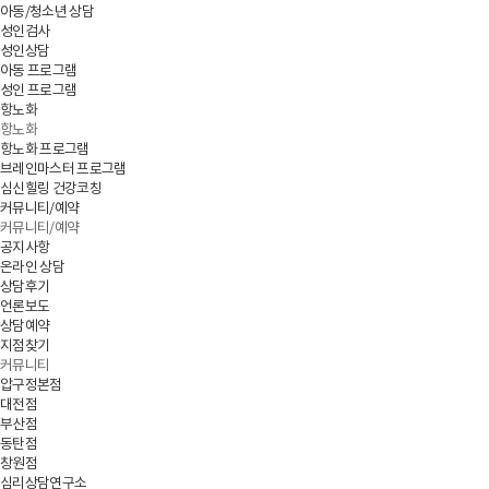
아동/청소년 상담
성인검사
성인상담
아동 프로그램
성인 프로그램
항노화
항노화
항노화 프로그램
브레인마스터 프로그램
심신힐링 건강코칭
커뮤니티/예약
커뮤니티/예약
공지사항
온라인 상담
상담후기
언론보도
상담예약
지점찾기
커뮤니티
압구정본점
대전점
부산점
동탄점
창원점
심리상담연구소