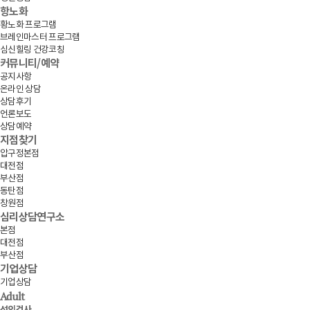
항노화
황노화 프로그램
브레인마스터 프로그램
심신힐링 건강코칭
커뮤니티/예약
공지사항
온라인 상담
상담후기
언론보도
상담예약
지점찾기
압구정본점
대전점
부산점
동탄점
창원점
심리상담연구소
본점
대전점
부산점
기업상담
기업상담
Adult