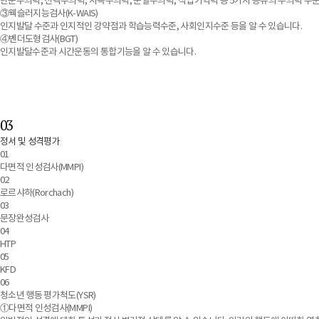
단순주의력, 선택주의력, 지속주의력, 분할주의력, 작업기억력 등 5가지 종류의 주의력 수준
③웩슬러지능검사(K-WAIS)
인지발달 수준과 인지적인 강약점과 학습능력수준, 사회인지수준 등을 알 수 있습니다.
④벤더도형검사(BGT)
인지발달수준과 시간운동의 통합기능을 알 수 있습니다.
03
정서 및 성격평가
01
다면적 인성검사(MMPI)
02
로르샤하(Rorchach)
03
문장완성검사
04
HTP
05
KFD
06
청소년 행동 평가척도(YSR)
①다면적 인성검사(MMPI)